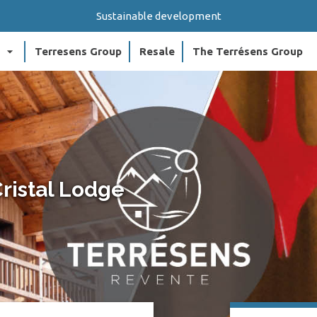
Sustainable development
arrow_drop_down
arr
Terresens Group
Resale
The Terrésens Group
Cristal Lodge