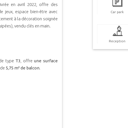
livrée en avril 2022, offre des
de jeux, espace bien-être avec
Car park
tement à la décoration soignée
quipées), vendu clés en main.
Reception
 de type
T3
, offre
une surface
 de
5,75 m² de balcon.