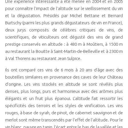
Une expérience intéressante a été menée en 2004 et en 2005
pour connaître l’impact de l’altitude sur le vieillissement du vin
et la dégustation. Présidés par Michel Bettane et Bernard
Burtschy (parmi les plus grands dégustateurs de vin en France),
deux jurys composés de célèbres critiques de vins, de
scientifiques, de viticulteurs ont dégusté des vins de grand
prestige conservés en altitude : à 480 m à Moûtiers, à 1500 m
au restaurant la Bouitte à Saint-Martin-de-Belleville et à 2300 m
à Val Thorens au restaurant Jean Sulpice.
Ils ont comparé ces vins de 6 mois à 20 ans d’âge avec des
bouteilles similaires en provenance des caves de leur Château
d’origine. Les vins stockés en altitude se sont révélés plus
denses, plus longs, purs et harmonieux avec des arômes plus
élégants et un fruit plus épanoui. L’altitude fait ressortir les
spécificités des terroirs et les styles de vinification. Les vins
rouges, à base de syrah, de pinot, de cabernet sauvignon et de
merlot sont même transcendés par l’effet de l’altitude. Pour le
vin blanc, pauvre en tanin, l’écart entre le bas de la vallée et les