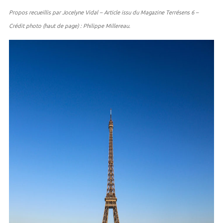
Propos recueillis par Jocelyne Vidal – Article issu du Magazine Terrésens 6 –
Crédit photo (haut de page) : Philippe Millereau.