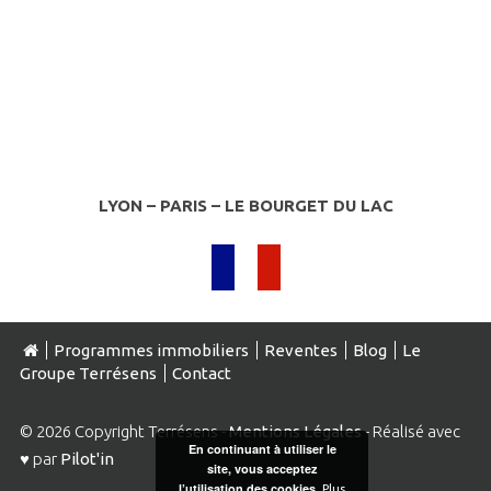
LYON – PARIS – LE BOURGET DU LAC
Programmes immobiliers
Reventes
Blog
Le
Groupe Terrésens
Contact
© 2026 Copyright Terrésens -
Mentions Légales
- Réalisé avec
En continuant à utiliser le
♥ par
Pilot'in
site, vous acceptez
l’utilisation des cookies.
Plus