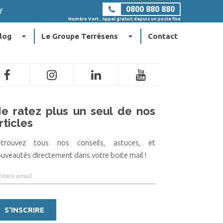
0800 880 880
f
Numéro Vert : Appel gratuit depuis un poste fixe
arrow_drop_down
arrow_drop_down
log
Le Groupe Terrésens
Contact
e ratez plus un seul de nos
rticles
etrouvez tous nos conseils, astuces, et
uveautés directement dans votre boite mail !