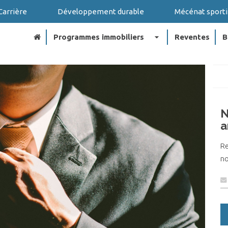
Carrière
Développement durable
Mécénat sporti
arrow_drop_down
Programmes immobiliers
Reventes
B
N
a
R
no