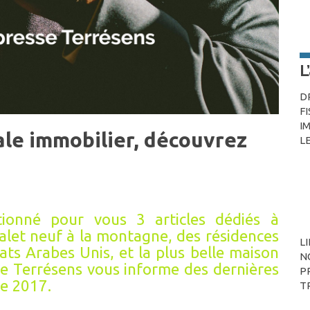
L
D
F
I
ale immobilier, découvrez
L
tionné pour vous 3 articles dédiés à
chalet neuf à la montagne, des résidences
L
ats Arabes Unis, et la plus belle maison
N
pe Terrésens vous informe des dernières
P
ée 2017.
T