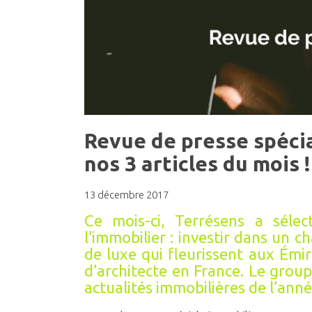
Revue de presse spéci
nos 3 articles du mois !
13 décembre 2017
Ce mois-ci, Terrésens a sélec
l’immobilier : investir dans un 
de luxe qui fleurissent aux Émir
d’architecte en France. Le grou
actualités immobilières de l’ann