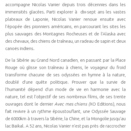
accompagne Nicolas Vanier depuis trois décennies dans les
immensités glacées. Parti explorer à dix-sept ans les vastes
plateaux de Laponie, Nicolas Vanier renoue ensuite avec
l’épopée des pionniers américains, en parcourant les sites les
plus sauvages des Montagnes Rocheuses et de l’Alaska avec
des chevaux, des chiens de traîneau, un radeau de sapin et deux
canoës indiens.
De la Sibérie au Grand Nord canadien, en passant par la Place
Rouge où glisse son traîneau à chiens, le voyageur du froid
transforme chacune de ses odyssées en hymne à la nature,
doublé d’une quête politique. Prouver que la survie de
l’humanité dépend d’un mode de vie en harmonie avec la
nature, tel est l’objectif de ses nombreux films, de ses trente
ouvrages dont le dernier
Avec mes chiens (
XO Editions), nous
fait revivre à un rythme époustouflant, une Odyssée Sauvage
de 6000km à travers la Sibérie, la Chine, et la Mongolie jusqu’au
lac Baïkal. A 52 ans, Nicolas Vanier n’est pas près de raccrocher