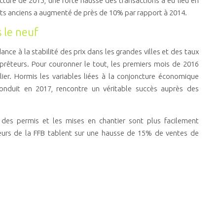
ncture de 2015, une forte hausse des transactions a eu lieu en
nts anciens a augmenté de près de 10% par rapport à 2014.
 le neuf
nce à la stabilité des prix dans les grandes villes et des taux
 prêteurs. Pour couronner le tout, les premiers mois de 2016
ier. Hormis les variables liées à la conjoncture économique
 reconduit en 2017, rencontre un véritable succès auprès des
n des permis et les mises en chantier sont plus facilement
eurs de la FFB tablent sur une hausse de 15% de ventes de