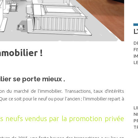
L
D
F
mmobilier !
I
L
ier se porte mieux .
on du marché de l’immobilier. Transactions, taux d’intérêts
Que ce soit pour le neuf ou pour l’ancien ; l’immobilier repart à
L
N
 neufs vendus par la promotion privée
P
T