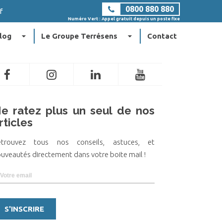
0800 880 880
f
Numéro Vert : Appel gratuit depuis un poste fixe
arrow_drop_down
arrow_drop_down
log
Le Groupe Terrésens
Contact
e ratez plus un seul de nos
rticles
etrouvez tous nos conseils, astuces, et
uveautés directement dans votre boite mail !