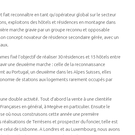
et fait reconnaître en tant qu’opérateur global sur le secteur
ndons, exploitons des hôtels et résidences en montagne dans
remière marche gravie par un groupe reconnu et opposable
s son concept novateur de résidence secondaire gérée, avec un
caux.
es fixé l’objectif de réaliser 30 résidences et 15 hôtels entre
avir une deuxième marche : celle de la reconnaissance
 au Portugal, un deuxième dans les Alpes Suisses, elles
l’économie de stations aux logements rarement occupés par
ne double activité. Tout d’abord la vente à une clientèle
rançaises en général, à Megève en particulier. Ensuite le
se où nous construisons cette année une première
réalisations de Terrésens et prospecter du foncier, telle est
e celui de Lisbonne. A Londres et au Luxembourg, nous avons