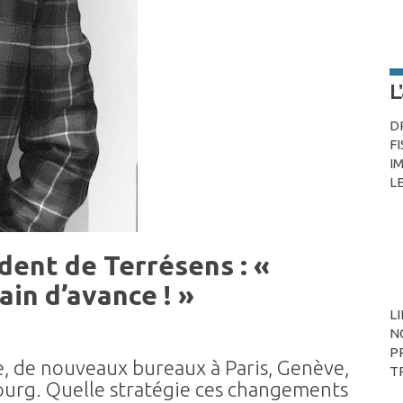
L
D
F
I
L
dent de Terrésens : «
ain d’avance ! »
L
N
P
, de nouveaux bureaux à Paris, Genève,
T
urg. Quelle stratégie ces changements