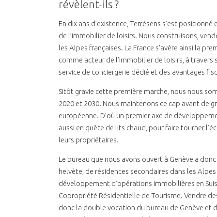
révèlent-ils ?
En dix ans d’existence, Terrésens s’est positionné 
de l’immobilier de loisirs. Nous construisons, ve
les Alpes françaises. La France s’avère ainsi la p
comme acteur de l’immobilier de loisirs, à traver
service de conciergerie dédié et des avantages fis
Sitôt gravie cette première marche, nous nous somm
2020 et 2030. Nous maintenons ce cap avant de gr
européenne. D’où un premier axe de développement
aussi en quête de lits chaud, pour faire tourner 
leurs propriétaires.
Le bureau que nous avons ouvert à Genève a donc u
helvète, de résidences secondaires dans les Alpes F
développement d’opérations immobilières en Suis
Copropriété Résidentielle de Tourisme. Vendre des 
donc la double vocation du bureau de Genève et d