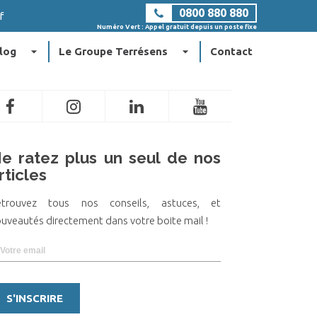
0800 880 880
f
Numéro Vert : Appel gratuit depuis un poste fixe
arrow_drop_down
arrow_drop_down
log
Le Groupe Terrésens
Contact
e ratez plus un seul de nos
rticles
etrouvez tous nos conseils, astuces, et
uveautés directement dans votre boite mail !