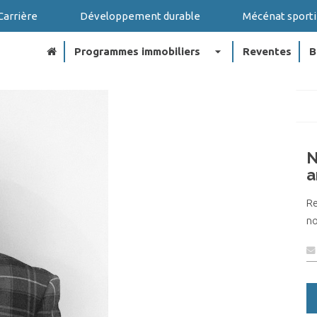
Carrière
Développement durable
Mécénat sporti
arrow_drop_down
Programmes immobiliers
Reventes
B
N
a
R
no