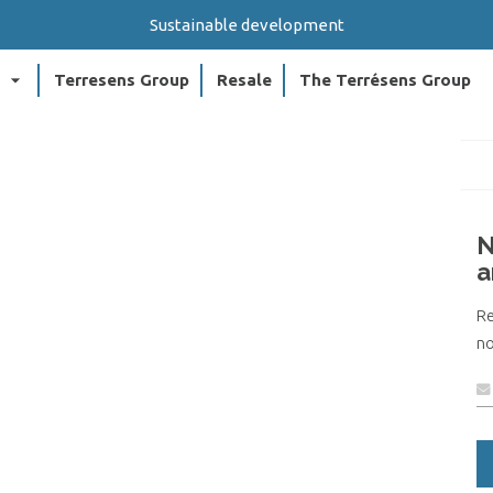
Sustainable development
arrow_drop_down
arr
Terresens Group
Resale
The Terrésens Group
N
a
R
no