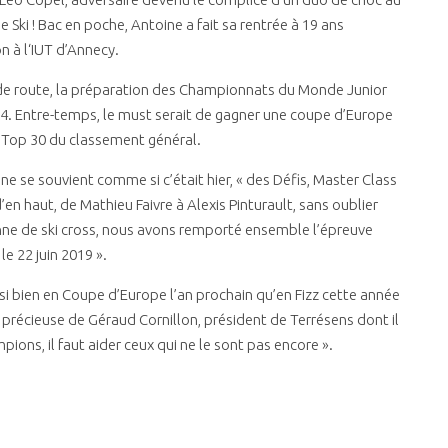
 Ski ! Bac en poche, Antoine a fait sa rentrée à 19 ans
 à l‘IUT d’Annecy.
le de route, la préparation des Championnats du Monde Junior
024. Entre-temps, le must serait de gagner une coupe d’Europe
le Top 30 du classement général.
e se souvient comme si c’était hier, « des Défis, Master Class
n haut, de Mathieu Faivre à Alexis Pinturault, sans oublier
ne de ski cross, nous avons remporté ensemble l’épreuve
e 22 juin 2019 ».
ssi bien en Coupe d’Europe l’an prochain qu’en Fizz cette année
de précieuse de Géraud Cornillon, président de Terrésens dont il
pions, il faut aider ceux qui ne le sont pas encore ».