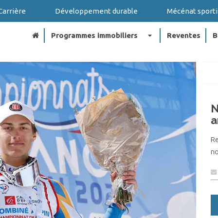
Carrière
Développement durable
Mécénat sporti
arrow_drop_down
Programmes immobiliers
Reventes
B
N
a
R
no