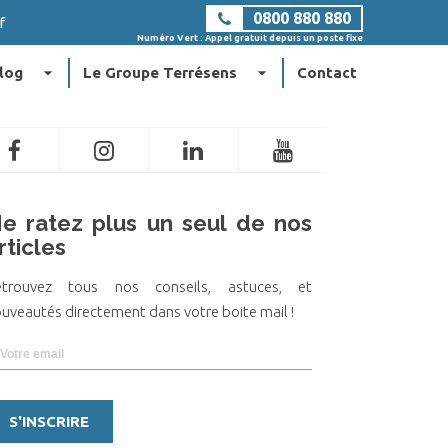
0800 880 880
f
Numéro Vert : Appel gratuit depuis un poste fixe
arrow_drop_down
arrow_drop_down
log
Le Groupe Terrésens
Contact
e ratez plus un seul de nos
rticles
etrouvez tous nos conseils, astuces, et
uveautés directement dans votre boite mail !