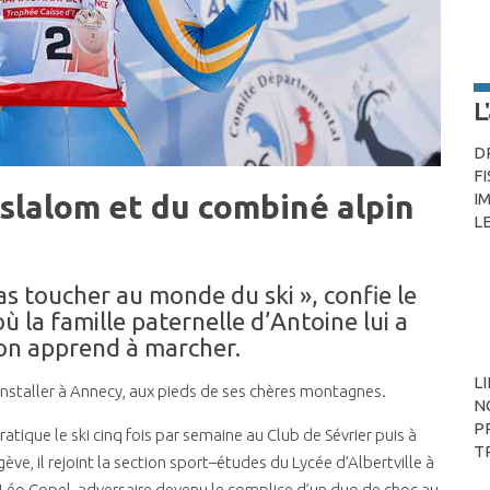
L
D
F
 slalom et du combiné alpin
I
L
 pas toucher au monde du ski », confie le
ù la famille paternelle d’Antoine lui a
l’on apprend à marcher.
L
s’installer à Annecy, aux pieds de ses chères montagnes.
N
P
ratique le ski cinq fois par semaine au Club de Sévrier puis à
T
e, il rejoint la section sport–études du Lycée d’Albertville à
ec Léo Copel, adversaire devenu le complice d’un duo de choc au