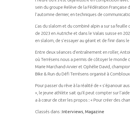
sein du groupe Relève de la Fédération Française de
l’automne dernier, en techniques de communication
L’as du slalom et du combiné alpin a sur sa feuil
de 2023 en Autriche et dans le Valais suisse en 2
en slalom, de s’essayer au géant et de finir dans 
Entre deux séances d’entraînement en roller, Antoin
où Terrésens nous a permis de côtoyer le monde d’e
Marie Marchand-Arvier et Ophélie David, champion
Bike & Run du Défi Terrésens organisé à Combloux l
Pour passer du rêve à la réalité de « s’épanouir au
», le jeune athlète sait qu’il peut compter sur l’ai
a à cœur de citer les propos : « Pour créer des cham
Classés dans :
Interviews
,
Magazine