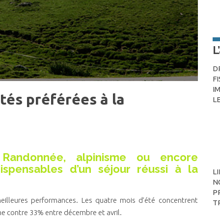
L
D
F
I
tés préférées à la
L
 Randonnée, alpinisme ou encore
ispensables d’un séjour réussi à la
L
N
P
s meilleures performances. Les quatre mois d’été concentrent
T
ne contre 33% entre décembre et avril.