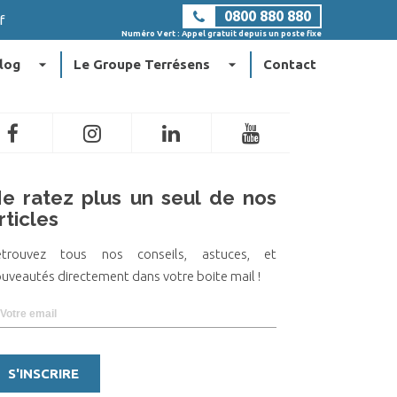
0800 880 880
f
Numéro Vert : Appel gratuit depuis un poste fixe
arrow_drop_down
arrow_drop_down
log
Le Groupe Terrésens
Contact
e ratez plus un seul de nos
rticles
etrouvez tous nos conseils, astuces, et
uveautés directement dans votre boite mail !